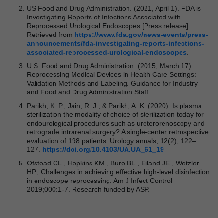
US Food and Drug Administration. (2021, April 1). FDA is
Investigating Reports of Infections Associated with
Reprocessed Urological Endoscopes [Press release].
Retrieved from
https://www.fda.gov/news-events/press-
announcements/fda-investigating-reports-infections-
associated-reprocessed-urological-endoscopes
.
U.S. Food and Drug Administration. (2015, March 17).
Reprocessing Medical Devices in Health Care Settings:
Validation Methods and Labeling. Guidance for Industry
and Food and Drug Administration Staff.
Parikh, K. P., Jain, R. J., & Parikh, A. K. (2020). Is plasma
sterilization the modality of choice of sterilization today for
endourological procedures such as ureterorenoscopy and
retrograde intrarenal surgery? A single-center retrospective
evaluation of 198 patients. Urology annals, 12(2), 122–
127.
https://doi.org/10.4103/UA.UA_61_19
Ofstead CL., Hopkins KM., Buro BL., Eiland JE., Wetzler
HP., Challenges in achieving effective high-level disinfection
in endoscope reprocessing. Am J Infect Control
2019;000:1-7. Research funded by ASP.