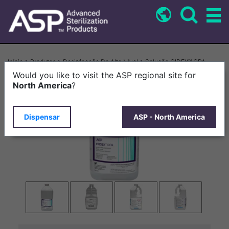
Pular
para
o
conteúdo
principal
Trilha
Início
Produtos
Desinfecção De Alto Nível
Solução CIDEX™ OPA
de
Would you like to visit the ASP regional site for
navegação
North America
?
Dispensar
ASP - North America