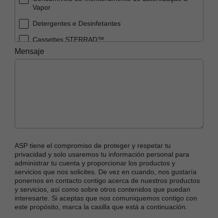
Vapor
Detergentes e Desinfetantes
Cassettes STERRAD™
Mensaje
Sistemas STERRAD™
Embalagens STERRAD™ (Bandejas, Envelopes e
Rolos)
Consumíveis de Monitoramento de Esterilização
STERRAD™
Outros
ASP tiene el compromiso de proteger y respetar tu
privacidad y solo usaremos tu información personal para
administrar tu cuenta y proporcionar los productos y
servicios que nos solicites. De vez en cuando, nos gustaría
ponernos en contacto contigo acerca de nuestros productos
y servicios, así como sobre otros contenidos que puedan
interesarte. Si aceptas que nos comuniquemos contigo con
este propósito, marca la casilla que está a continuación.