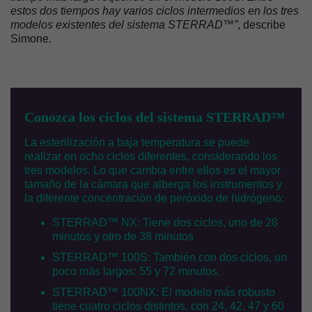
estos dos tiempos hay varios ciclos intermedios en los tres
modelos existentes del sistema STERRAD™”
, describe
Simone.
Conozca los ciclos del sistema STERRAD™
La esterilización a baja temperatura se puede
realizar en ocho ciclos diferentes, considerando los
tres modelos. Lo que cambia entre ellos es el mayor
tamaño de la cámara que alberga los instrumentos y
la diferente concentración de peróxido de hidrógeno:
STERRAD™ NX: Tiene dos ciclos, uno de 28
minutos y otro de 38 minutos
STERRAD™ 100S: También con dos ciclos, un
poco más largos: 55 y 72 minutos.
STERRAD™ 100NX: El modelo más robusto
tiene cuatro ciclos distintos, con 24, 42, 47 y 60