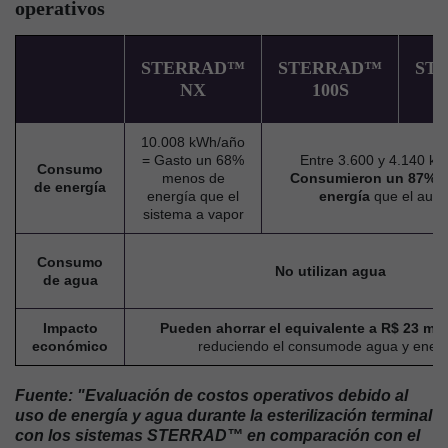
operativos
STERRAD™
STERRAD™
ST
NX
100S
10.008 kWh/año
= Gasto un 68%
Entre 3.600 y 4.140 k
Consumo
menos de
Consumieron un 87% 
de energía
energía que el
energía
que el auto
sistema a vapor
Consumo
No utilizan agua
de agua
Impacto
Pueden ahorrar el equivalente a R$ 23 mil
económico
reduciendo el consumode agua y ener
Fuente: "Evaluación de costos operativos debido al
uso de energía y agua durante la esterilización terminal
con los sistemas STERRAD™ en comparación con el