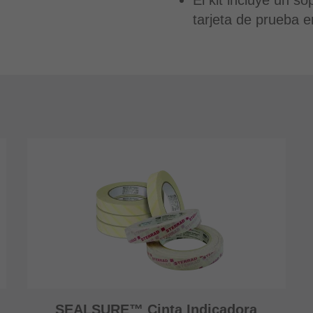
El kit incluye un so
tarjeta de prueba en
SEALSURE™ Cinta Indicadora