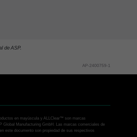
al de ASP.
AP-2400759-1
roductos en mayúscula y ALLClear™ son marcas
P Global Manufacturing GmbH. Las marcas comerciales de
s en este documento son propiedad de sus respectivos