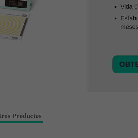
Vida ú
Estabi
mese
OBTE
tros Productos