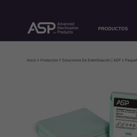
Pasar
al
contenido
principal
PRODUCTOS
Sobrescribir
Inicio
Productos Y Soluciones De Esterilización | ASP
Paquet
enlaces
de
ayuda
a
la
navegación