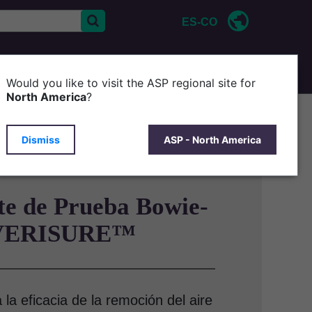
ES-CO
CONTÁCTENOS
ACERCA DE ASP
Would you like to visit the ASP regional site for
North America
?
Dismiss
ASP - North America
te de Prueba Bowie-
 VERISURE™
 la eficacia de la remoción del aire