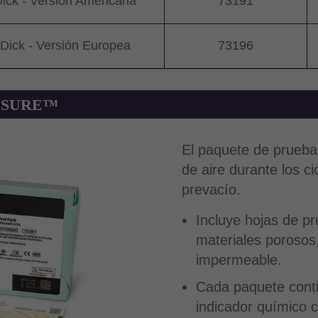
ck - Versión Americana
73191
ick - Versión Europea
73196
ERISURE™
El paquete de prueba 
de aire durante los ci
prevacío.
Incluye hojas de p
materiales porosos
impermeable.
Cada paquete conti
indicador químico c