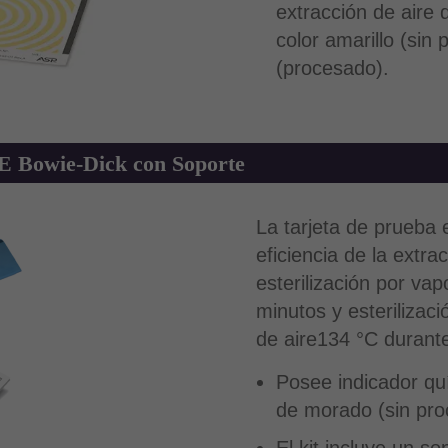
extracción de aire 
color amarillo (sin
(procesado).
E Bowie-Dick con Soporte
La tarjeta de prueba
eficiencia de la extra
esterilización por va
minutos y esterilizac
de aire134 °C durant
Posee indicador quí
de morado (sin pro