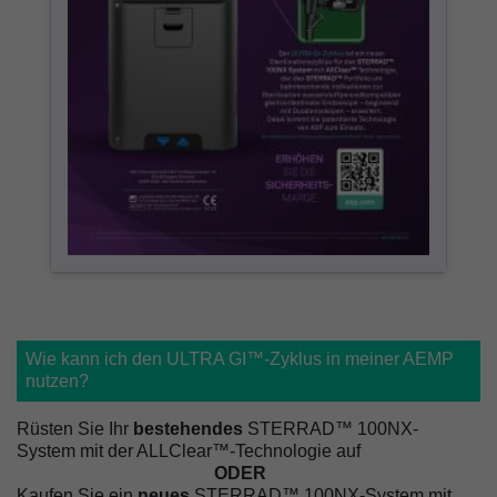
Wie kann ich den ULTRA GI™-Zyklus in meiner AEMP
nutzen?
Rüsten Sie Ihr
bestehendes
STERRAD™ 100NX-
System mit der ALLClear™-Technologie auf
ODER
Kaufen Sie ein
neues
STERRAD™ 100NX-System mit