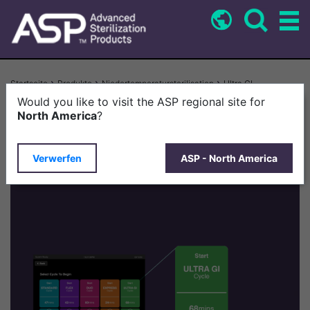
Direkt
zum
Inhalt
Pfadnavigation
Startseite
Produkte
Niedertemperatursterilisation
Ultra GI
Would you like to visit the ASP regional site for
North America
?
Vorstellung des ULTRA GI™-Zyklus:
Verwerfen
ASP - North America
Ein neuer Meilenstein in der Sterilisation
in der GI-Endoskopie