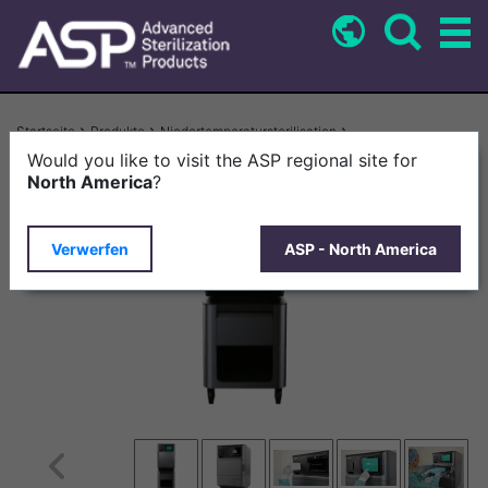
Direkt
zum
Inhalt
Pfadnavigation
Startseite
Produkte
Niedertemperatursterilisation
Sterilisator STERRAD NX™ Mit ALLClear™-Technologie
Would you like to visit the ASP regional site for
North America
?
Verwerfen
ASP - North America