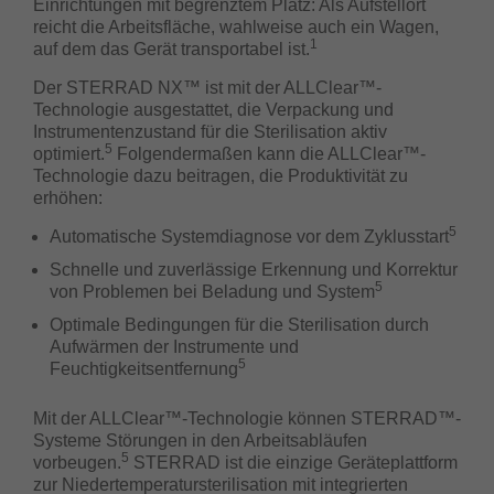
Einrichtungen mit begrenztem Platz: Als Aufstellort
reicht die Arbeitsfläche, wahlweise auch ein Wagen,
1
auf dem das Gerät transportabel ist.
Der STERRAD NX™ ist mit der ALLClear™-
Technologie ausgestattet, die Verpackung und
Instrumentenzustand für die Sterilisation aktiv
5
optimiert.
Folgendermaßen kann die ALLClear™-
Technologie dazu beitragen, die Produktivität zu
erhöhen:
5
Automatische Systemdiagnose vor dem Zyklusstart
Schnelle und zuverlässige Erkennung und Korrektur
5
von Problemen bei Beladung und System
Optimale Bedingungen für die Sterilisation durch
Aufwärmen der Instrumente und
5
Feuchtigkeitsentfernung
Mit der ALLClear™-Technologie können STERRAD™-
Systeme Störungen in den Arbeitsabläufen
5
vorbeugen.
STERRAD ist die einzige Geräteplattform
zur Niedertemperatursterilisation mit integrierten