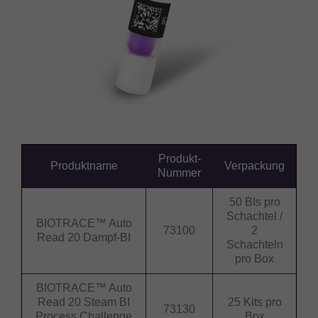
Produkt-
Produktname
Verpackung
Nummer
50 BIs pro
Schachtel /
BIOTRACE™ Auto
73100
2
Read 20 Dampf-BI
Schachteln
pro Box
BIOTRACE™ Auto
Read 20 Steam BI
25 Kits pro
73130
Process Challenge
Box