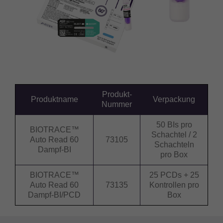
Produkt-
Produktname
Verpackung
Nummer
50 BIs pro
BIOTRACE™
Schachtel / 2
Auto Read 60
73105
Schachteln
Dampf-BI
pro Box
BIOTRACE™
25 PCDs + 25
Auto Read 60
73135
Kontrollen pro
Dampf-BI/PCD
Box