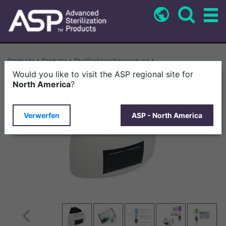
Direkt
zum
Inhalt
Pfadnavigation
Startseite
Produkte
Sterilisationsüberwachung
BIOTRACE™ Auto Read Mini System
Would you like to visit the ASP regional site for
North America
?
Verwerfen
ASP - North America