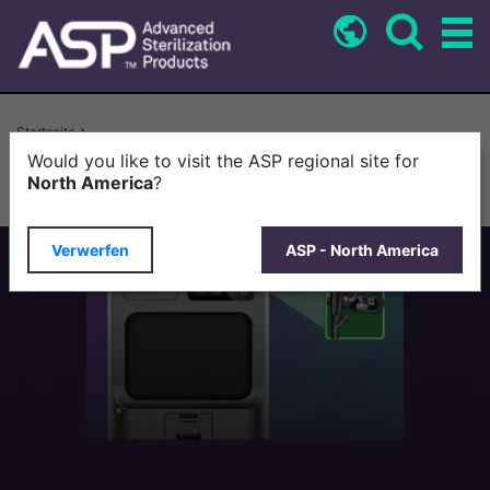
Direkt
zum
Inhalt
Pfadnavigation
Startseite
Advanced Sterilization Products Gibt FDA-Zulassung Für Innovativen
Would you like to visit the ASP regional site for
Sterilisationszyklus Für Duodenoskope Bekannt
North America
?
Verwerfen
ASP - North America