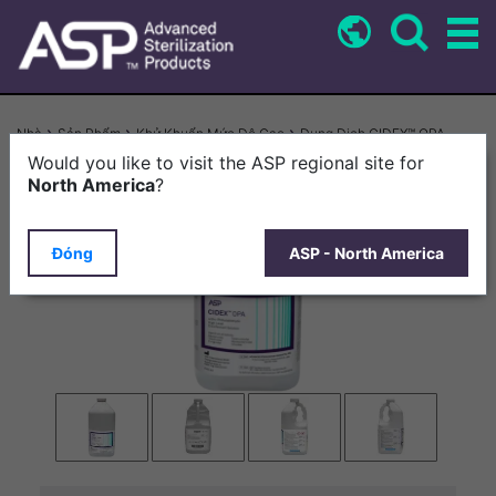
Nhảy
đến
nội
dung
Breadcrumb
Nhà
Sản Phẩm
Khử Khuẩn Mức Độ Cao
Dung Dịch CIDEX™ OPA
Would you like to visit the ASP regional site for
North America
?
Đóng
ASP - North America