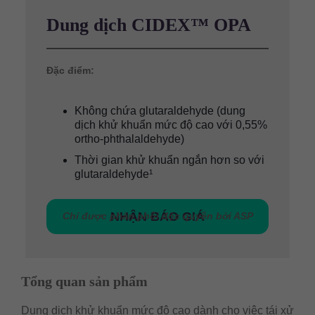
Dung dịch CIDEX™ OPA
Đặc điểm:
Không chứa glutaraldehyde (dung
dịch khử khuẩn mức độ cao với 0,55%
ortho-phthalaldehyde)
Thời gian khử khuẩn ngắn hơn so với
glutaraldehyde¹
NHẬN BÁO GIÁ
Chỉ được phân phối độc quyền bởi ASP
Tổng quan sản phẩm
Dung dịch khử khuẩn mức độ cao dành cho việc tái xử