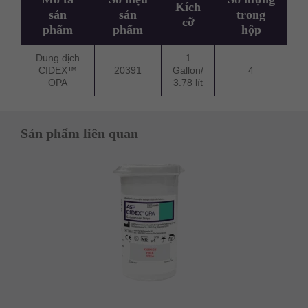
Kích
sản
sản
trong
cỡ
phẩm
phẩm
hộp
Dung dịch
1
CIDEX™
20391
Gallon/
4
OPA
3.78 lít
Sản phẩm liên quan