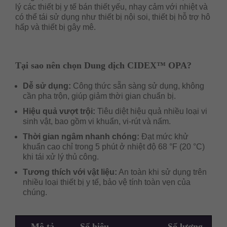
lý các thiết bị y tế bán thiết yếu, nhạy cảm với nhiệt và
có thể tái sử dụng như thiết bị nội soi, thiết bị hỗ trợ hô
hấp và thiết bị gây mê.
Tại sao nên chọn Dung dịch CIDEX™ OPA?
Dễ sử dụng:
Công thức sẵn sàng sử dụng, không
cần pha trộn, giúp giảm thời gian chuẩn bị.
Hiệu quả vượt trội:
Tiêu diệt hiệu quả nhiều loại vi
sinh vật, bao gồm vi khuẩn, vi-rút và nấm.
Thời gian ngâm nhanh chóng:
Đạt mức khử
khuẩn cao chỉ trong 5 phút ở nhiệt độ 68 °F (20 °C)
khi tái xử lý thủ công.
Tương thích với vật liệu:
An toàn khi sử dụng trên
nhiều loại thiết bị y tế, bảo vệ tính toàn vẹn của
chúng.
Mô tả
Số hiệu
Số lượng