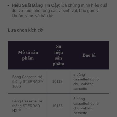
Hiệu Suất Đáng Tin Cậy:
Đã chứng minh hiệu quả
đối với một phổ rộng các vi sinh vật, bao gồm vi
khuẩn, virus và bào tử.
Lựa chọn kích cỡ
Số
Mô tả sản
hiệu
Bao bì
phẩm
sản
phẩm
5 băng
Băng Cassette Hệ
cassette/hộp; 5
thống STERRAD™
10113
chu kỳ/băng
100S
cassette
5 băng
Băng Cassette Hệ
cassette/hộp; 5
thống STERRAD
10133
chu kỳ/băng
NX™
cassette