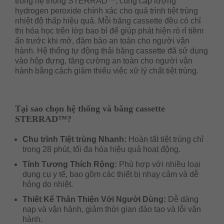
trong hệ thống STERRAD™, cung cấp lượng
hydrogen peroxide chính xác cho quá trình tiệt trùng
nhiệt độ thấp hiệu quả. Mỗi băng cassette đều có chỉ
thị hóa học trên lớp bao bì để giúp phát hiện rò rỉ tiềm
ẩn trước khi mở, đảm bảo an toàn cho người vận
hành. Hệ thống tự động thải băng cassette đã sử dụng
vào hộp đựng, tăng cường an toàn cho người vận
hành bằng cách giảm thiểu việc xử lý chất tiệt trùng.
Tại sao chọn hệ thống và băng cassette
STERRAD™?
Chu trình Tiệt trùng Nhanh:
Hoàn tất tiệt trùng chỉ
trong 28 phút, tối đa hóa hiệu quả hoạt động.
Tính Tương Thích Rộng:
Phù hợp với nhiều loại
dụng cụ y tế, bao gồm các thiết bị nhạy cảm và dễ
hỏng do nhiệt.
Thiết Kế Thân Thiện Với Người Dùng:
Dễ dàng
nạp và vận hành, giảm thời gian đào tạo và lỗi vận
hành.