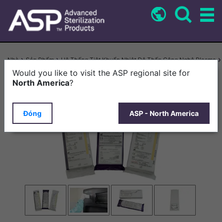
Nhảy
đến
nội
dung
Breadcrumb
Nhà
Sản Phẩm
Hệ Thống Tiệt Khuẩn Nhiệt Độ Thấp Công Nghệ Plasma
Băng Cassette STERRAD™
Would you like to visit the ASP regional site for
North America
?
Đóng
ASP - North America