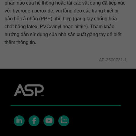
phận nào của hệ thống hoặc tải các vật dụng đã tiếp xúc
với hydrogen peroxide, vui lòng đeo các trang thiết bị
bảo hộ cá nhân (PPE) phù hợp (găng tay chống hóa
chất bằng latex, PVC/vinyl hoặc nitrile). Tham khảo
hướng dẫn sử dụng của nhà sản xuất găng tay để biết
thêm thông tin.
AP-2500731-1
Zalo
LinkedIn
Facebook
YouTube