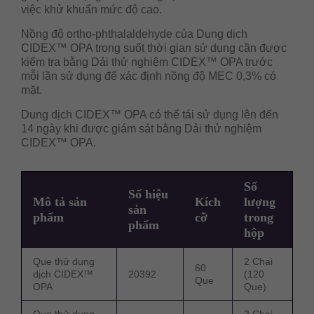
việc khử khuẩn mức độ cao.
Nồng độ ortho-phthalaldehyde của Dung dịch
CIDEX™ OPA trong suốt thời gian sử dụng cần được
kiểm tra bằng Dải thử nghiệm CIDEX™ OPA trước
mỗi lần sử dụng để xác định nồng độ MEC 0,3% có
mặt.
Dung dịch CIDEX™ OPA có thể tái sử dụng lên đến
14 ngày khi được giám sát bằng Dải thử nghiệm
CIDEX™ OPA.
Số
Số hiệu
Mô tả sản
Kích
lượng
sản
phẩm
cỡ
trong
phẩm
hộp
Que thử dung
2 Chai
60
dịch CIDEX™
20392
(120
Que
OPA
Que)