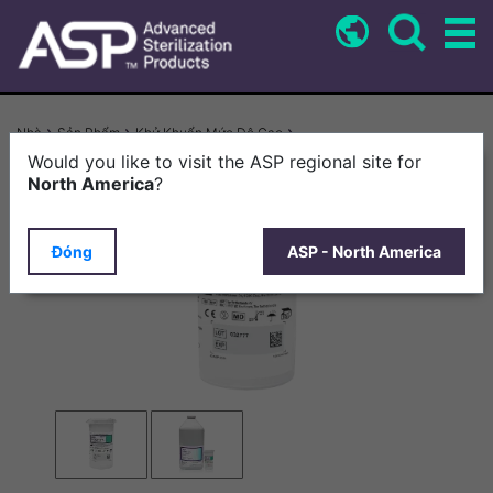
Nhảy
đến
nội
dung
Breadcrumb
Nhà
Sản Phẩm
Khử Khuẩn Mức Độ Cao
Que Thử Dung Dịch CIDEX™ OPA
Would you like to visit the ASP regional site for
North America
?
Đóng
ASP - North America