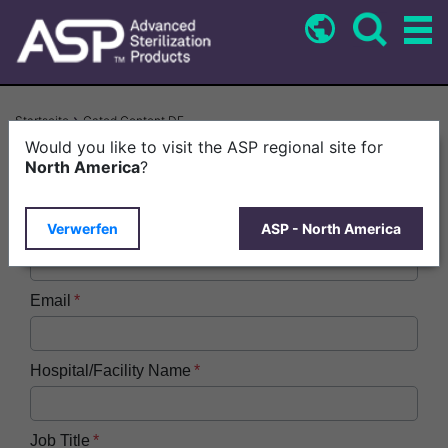
Direkt
zum
Inhalt
Pfadnavigation
Startseite
Gated Content DE
Would you like to visit the ASP regional site for
First Name
North America
?
Verwerfen
ASP - North America
Last Name
Email
Hospital/Facility Name
Job Title