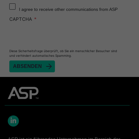
Reprocessor
I agree to receive other communications from ASP
Heat Sealer HS 900
CAPTCHA
Heat Sealer HS 1000
Heat Sealer HS 2000
PRESEPT™ Disinfectant Granules
Diese Sicherheitsfrage überprüft, ob Sie ein menschlicher Besucher sind
PRESEPT™ Effervescent Disinfectant Tablets
und verhindert automatisches Spamming.
SEALSURE™ Chemical Indicator Tape
SEALSURE™ Steam Indicator Tape
STERRAD™ Chemical Indicator Strips
STERRAD NX™ System with ALLClear™
Technology
STERRAD NX™ Cassettes
STERRAD™ 100NX System with ALLClear™
Technology
LinkedIn
STERRAD™ 100NX Cassettes