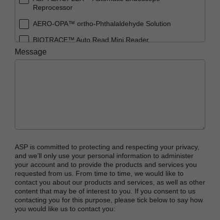
Reprocessor
AERO-OPA™ ortho-Phthalaldehyde Solution
BIOTRACE™ Auto Read Mini Reader
Message
BIOTRACE™ Auto Read Pro Reader
BIOTRACE™ Auto Read 20 Steam BI
BIOTRACE™ Auto Read 20 Steam BI/PCD Kit
CIDEX™ OPA Concentrate Solution
CIDEX™ OPA Solution
CIDEX™ OPA Solution Test Strips
ASP is committed to protecting and respecting your privacy,
CIDEX™ Tray System
and we’ll only use your personal information to administer
your account and to provide the products and services you
CIDEZYME™ XTRA Multi-Enzymatic Detergent
requested from us. From time to time, we would like to
contact you about our products and services, as well as other
CYCLESURE™ 24 Biological Indicator (BI)
content that may be of interest to you. If you consent to us
contacting you for this purpose, please tick below to say how
ENZOL™ Enzymatic Detergent
you would like us to contact you:
EVOTECH™ Endoscope Cleaner and