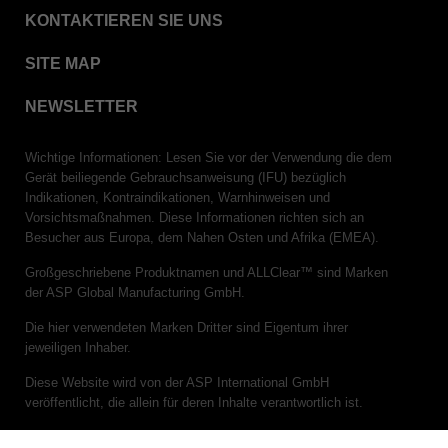
VERISURE™ Steam Type 5 Migrating Integrator
KONTAKTIEREN SIE UNS
VERISURE™ Steam Type 5 Migrating Integrator
SITE MAP
w/ Extender
VERISURE™ Steam Type 5 Migrating Integrator /
NEWSLETTER
PCD
VERISURE™ Steam Type 4 Multi-Variable CI
Wichtige Informationen: Lesen Sie vor der Verwendung die dem
Strips
Gerät beiliegende Gebrauchsanweisung (IFU) bezüglich
Indikationen, Kontraindikationen, Warnhinweisen und
VERISURE™ Type 5 Ink Integrator
Vorsichtsmaßnahmen. Diese Informationen richten sich an
VERISURE™ VH202 Type 4 Multi-Variable CI
Besucher aus Europa, dem Nahen Osten und Afrika (EMEA).
Strips
Großgeschriebene Produktnamen und ALLClear™ sind Marken
der ASP Global Manufacturing GmbH.
Die hier verwendeten Marken Dritter sind Eigentum ihrer
jeweiligen Inhaber.
Diese Website wird von der ASP International GmbH
veröffentlicht, die allein für deren Inhalte verantwortlich ist.
(c)ASP 2026. Alle Rechte vorbehalten.