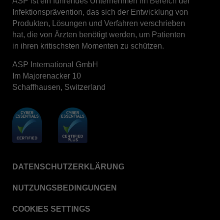
ASP ist ein führendes Unternehmen im Bereich der
Infektionsprävention, das sich der Entwicklung von
STERRAD™ System Cassettes Collection Box
Produkten, Lösungen und Verfahren verschrieben
STERRAD SI™ 100 System
hat, die von Ärzten benötigt werden, um Patienten
in ihren kritischsten Momenten zu schützen.
STERRAD™ 100S System
STERRAD™ 100S Cassettes
ASP International GmbH
Im Majorenacker 10
Thermal Printer Paper Mini Reader
Schaffhausen, Switzerland
Thermal Printer Paper Pro Reader
®
TYVEK
Pouch with STERRAD™ Chemical
Indicator
STERRAD VELOCITY™ Biological Indicator (BI)/
Process Challenge Device (PCD)
STERRAD VELOCITY™ BI Activator
DATENSCHUTZERKLÄRUNG
VERISURE™ Bowie-Dick Test Pack
NUTZUNGSBEDINGUNGEN
VERISURE™ Bowie-Dick Test Card Kit
COOKIES SETTINGS
VERISURE™ Bowie-Dick Test Card (Refill)