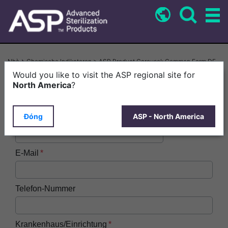
Nhảy
đến
nội
dung
Breadcrumb
Nhà
Chemische Indikatoren > ASP Product Carousel: Common Form DE
Would you like to visit the ASP regional site for
Vorname
North America
?
Đóng
ASP - North America
Nachname
E-Mail
Telefon-Nummer
Krankenhaus/Einrichtung