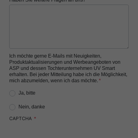
Reprocessor
ASP AUTOSURE™ MRC Reagent
BIOTRACE™ Auto Read 20 Steam BI
BIOTRACE™ Auto Read 20 Steam BI/PCD Kit
BIOTRACE™ Instant Read Steam BI Reader
BIOTRACE™ Rapid Read 5 VH2O2 BI Reader
Ich möchte gerne E-Mails mit Neuigkeiten,
Produktaktualisierungen und Werbeangeboten von
BIOTRACE™ Auto Read Mini Reader
ASP und dessen Tochterunternehmen UV Smart
BIOTRACE™ Auto Read Pro Reader
erhalten. Bei jeder Mitteilung habe ich die Möglichkeit,
mich abzumelden, wenn ich das möchte.
CIDEX™​ OPA Concentrate Solution
Ja, bitte
CIDEX™​ OPA Solution
CIDEX™​ OPA Solution Test Strips
Nein, danke
CIDEZYME™​ XTRA Multi-Enzymatic Detergent
CAPTCHA
CIDEZYME BIOCLEAN™ Enzymatic Detergent for
Biofilm Removal