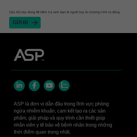
Heat Sealer HS 900
Heat Sealer HS 1000
Câu hỏi này dùng để kiểm tra xem bạn là người hay là chương trình tự động.
Heat Sealer HS 2000
SEALSURE™​ Chemical Indicator (CI) Tape and
STERRAD™ Chemical Indicator (CI) Strips
STERRAD™​ 100NX System with ALLClear™​
Technology
STERRAD™​ 100S System
STERRAD NX™​ System with ALLClear™​
Technology
Zalo
Cassettes for STERRAD™ 100S​​
LinkedIn
Facebook
YouTube
Cassettes for STERRAD NX™ with ALLClear™
ASP là đơn vị dẫn đầu trong lĩnh vực phòng
Technology​
ngừa nhiễm khuẩn, cam kết tạo ra các sản
®
TYVEK
​ Pouch with STERRAD™ Chemical
phẩm, giải pháp và quy trình cần thiết giúp
Indicator Strips
nhân viên y tế bảo vệ bệnh nhân trong những
STERRAD VELOCITY™​ BI Activator
thời điểm quan trọng nhất.