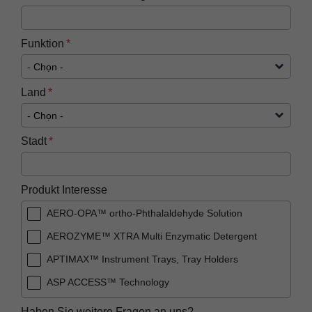
Funktion
Land
Stadt
Produkt Interesse
AERO-OPA™ ortho-Phthalaldehyde Solution
AEROZYME™ XTRA Multi Enzymatic Detergent
APTIMAX™​ Instrument Trays, Tray Holders
ASP ACCESS™​ Technology
ASP AEROFLEX™ Automatic Endoscope
Haben Sie weitere Fragen an uns?