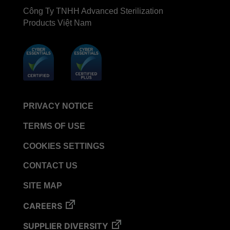
BIOTRACE™ Auto Read Mini Reader - Thermal
Công Ty TNHH Advanced Sterilization
Printer Paper
Products Việt Nam
STERRAD VELOCITY™​ Biological Indicator (BI)/
Process Challenge Device (PCD)
BIOTRACE™ Auto Read Pro Reader - Thermal
Printer Paper
VERISURE™ Bowie-Dick Test Pack
VERISURE™ Bowie-Dick Test Card
PRIVACY NOTICE
VERISURE™ Bowie-Dick Test Card (Refill)
TERMS OF USE
VERISURE™ Steam Type 5 Migrating Integrator
COOKIES SETTINGS
VERISURE™ Steam Type 5 Migrating Integrator /
PCD
CONTACT US
VERISURE™ Steam Type 5 Migrating Integrator
SITE MAP
w/ Extender
CAREERS
VERISURE™ Steam Type 4 Multi-Variable
Chemical Indicator
SUPPLIER DIVERSITY