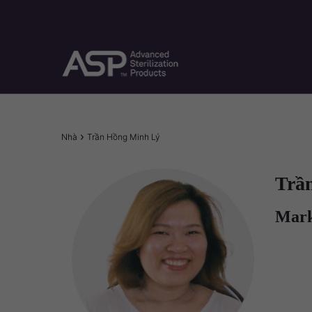
Nhảy
đến
nội
dung
Breadcrumb
Nhà
Trần Hồng Minh Lý
Trầ
Mark