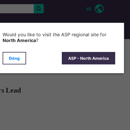
VI
CONTACT US
Would you like to visit the ASP regional site for
North America
?
Đóng
ASP - North America
rs Lead