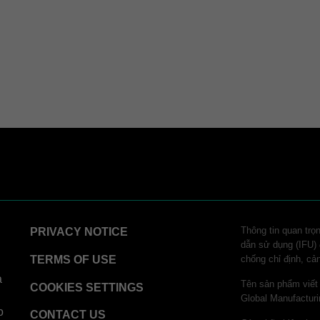
Thông tin quan trọ
PRIVACY NOTICE
dẫn sử dụng (IFU) đ
TERMS OF USE
chống chỉ định, cả
a
Tên sản phẩm viết
COOKIES SETTINGS
Global Manufactu
o
CONTACT US