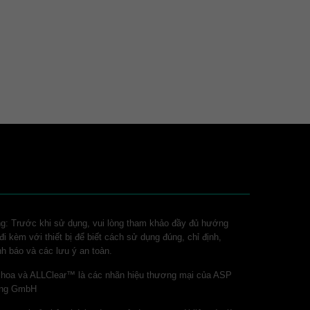
ng: Trước khi sử dụng, vui lòng tham khảo đầy đủ hướng
i kèm với thiết bị để biết cách sử dụng đúng, chỉ định,
nh báo và các lưu ý an toàn.
 hoa và ALLClear™ là các nhãn hiệu thương mại của ASP
ring GmbH