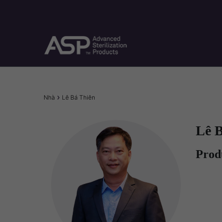
Nhảy
đến
nội
dung
Breadcrumb
Nhà
Lê Bá Thiên
Lê 
Produ