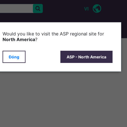
VI
CONTACT US
Would you like to visit the ASP regional site for
North America
?
Đóng
ASP - North America