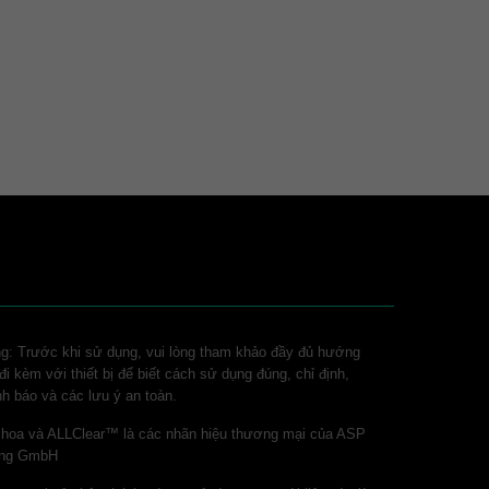
ng: Trước khi sử dụng, vui lòng tham khảo đầy đủ hướng
i kèm với thiết bị để biết cách sử dụng đúng, chỉ định,
nh báo và các lưu ý an toàn.
 hoa và ALLClear™ là các nhãn hiệu thương mại của ASP
ring GmbH