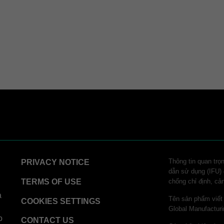
Thông tin quan trọ
PRIVACY NOTICE
dẫn sử dụng (IFU) đ
TERMS OF USE
chống chỉ định, cả
a
Tên sản phẩm viết
COOKIES SETTINGS
Global Manufactu
o
CONTACT US