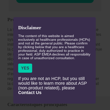
Présentation du produit
Disclaimer
La technologie ASP ACCESS™ est une technologie
intelligente de partage d’informations qui connecte les
The content of this website is aimed
systèmes STERRAD™, les systèmes de suivi des
exclusively at healthcare professionals (HCPs)
and not at the general public. Please confirm
instruments (ITS) et les réseaux hospitaliers, facilitant
by clicking below that you are a healthcare
la communication, le partage d’informations et la tenue
professional, duly authorized to practice in
1
de registres entre les appareils.
La collecte et la
your field. ASP EMEA declines all responsibility
in case of unauthorized consultation.
réconciliation harmonieuses des registres de
stérilisation éliminent le besoin de conservation
manuelle des dossiers, minimisant ainsi le risque
1
d’erreur humaine.
L’élaboration automatique de
If you are not an HCP, but you still
registres à des fins d’audit est conçue pour améliorer
would like to learn more about ASP
la conformité et les informations sur les flux de travail
(non-product related), please
1
de stérilisation aident à optimiser les processus.
Contact Us
Caractéristiques principales