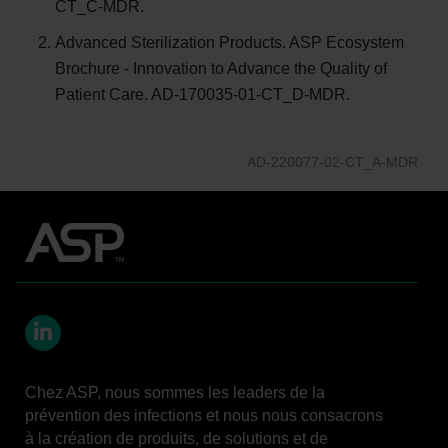
CT_C-MDR.
Advanced Sterilization Products. ASP Ecosystem
Brochure - Innovation to Advance the Quality of
Patient Care. AD-170035-01-CT_D-MDR.
AD-220077-02-CT_A-MDR
LinkedIn
Chez ASP, nous sommes les leaders de la
prévention des infections et nous nous consacrons
à la création de produits, de solutions et de