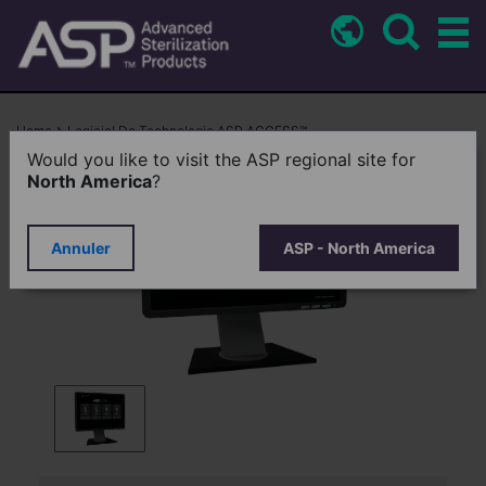
Skip
to
main
content
Breadcrumb
Home
Logiciel De Technologie ASP ACCESS™
Would you like to visit the ASP regional site for
North America
?
Annuler
ASP - North America