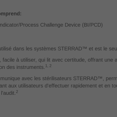
omprend:
dicator/Process Challenge Device (BI/PCD)
e utilisé dans les systèmes STERRAD™ et est le seu
le à utiliser, qui lit avec certitude, offrant une a
1, 2
ion des instruments.
ommunique avec les stérilisateurs STERRAD™, perme
t aux utilisateurs d'effectuer rapidement et en tou
2
'audit.