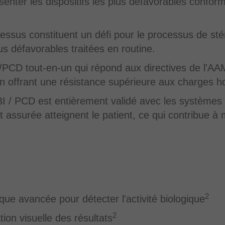
résenter les dispositifs les plus défavorables con
essus constituent un défi pour le processus de stér
us défavorables traitées en routine.
D tout-en-un qui répond aux directives de l'AAMI
en offrant une résistance supérieure aux charges ho
PCD est entièrement validé avec les systèmes 
st assurée atteignent le patient, ce qui contribue à 
2
que avancée pour détecter l'activité biologique
2
ation visuelle des résultats