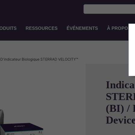
ODUITS
RESSOURCES
ÉVÉNEMENTS
À PROPOS 
Main
Navigation
FR-
FR
D'indicateur Biologique STERRAD VELOCITY™
Indica
STER
(BI) /
Devic