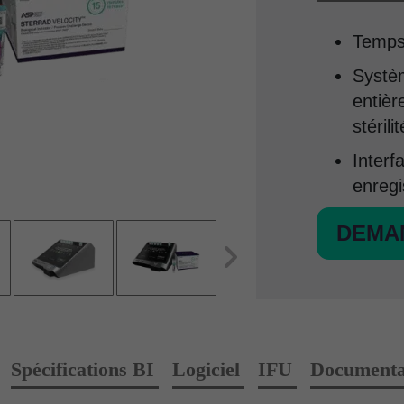
Temps 
Systèm
entièr
stérilit
Interf
enregi
DEMA
Spécifications BI
Logiciel
IFU
Documentat