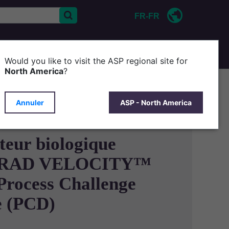
FR-FR
CONTACT
D'ASP
Would you like to visit the ASP regional site for
North America
?
Annuler
ASP - North America
teur biologique
RAD VELOCITY™
 Process Challenge
e (PCD)