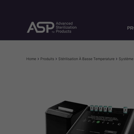
Skip
to
main
content
PR
Breadcrumb
Home
Produits
Stérilisation À Basse Temperature
Système 