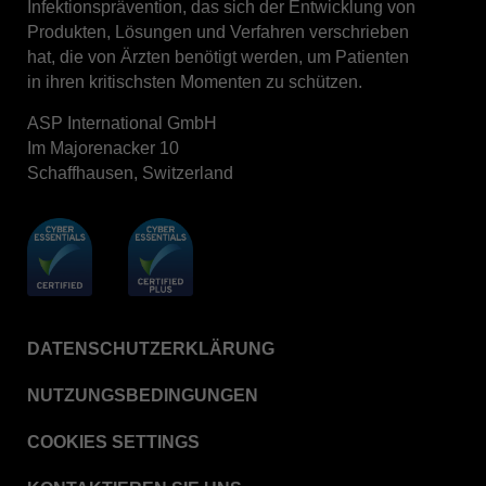
Infektionsprävention, das sich der Entwicklung von
STERRAD™ System Cassettes Collection Box
Produkten, Lösungen und Verfahren verschrieben
STERRAD SI™ 100 System
hat, die von Ärzten benötigt werden, um Patienten
in ihren kritischsten Momenten zu schützen.
STERRAD™ 100S System
STERRAD™ 100S Cassettes
ASP International GmbH
Im Majorenacker 10
Thermal Printer Paper Mini Reader
Schaffhausen, Switzerland
Thermal Printer Paper Pro Reader
®
TYVEK
Pouch with STERRAD™ Chemical
Indicator
STERRAD VELOCITY™ Biological Indicator (BI)/
Process Challenge Device (PCD)
STERRAD VELOCITY™ BI Activator
DATENSCHUTZERKLÄRUNG
VERISURE™ Bowie-Dick Test Pack
NUTZUNGSBEDINGUNGEN
VERISURE™ Bowie-Dick Test Card Kit
COOKIES SETTINGS
VERISURE™ Bowie-Dick Test Card (Refill)
VERISURE™ Steam Type 5 Migrating Integrator