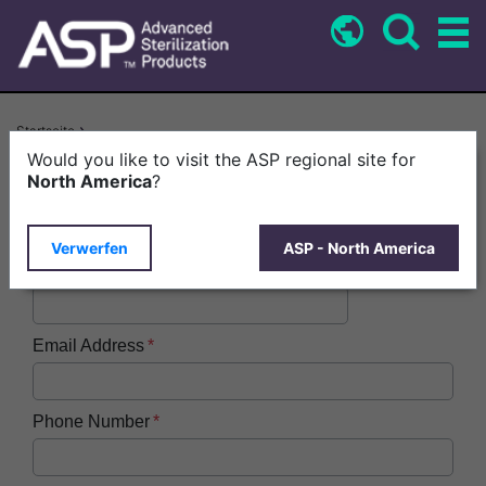
Direkt
zum
Inhalt
Pfadnavigation
Startseite
STERRAD™ Cassettes > ASP Product Carousel: Common Form EN-US
Would you like to visit the ASP regional site for
North America
?
First Name
Verwerfen
ASP - North America
Last Name
Email Address
Phone Number