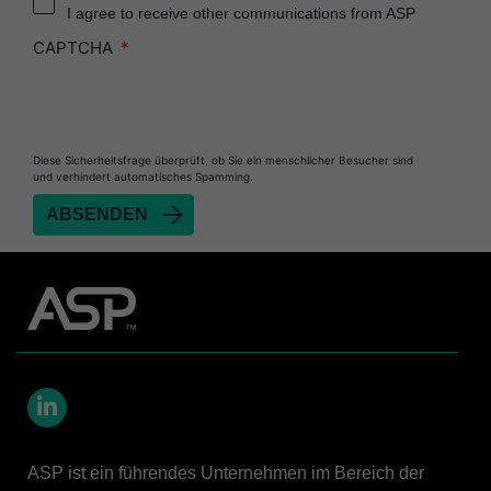
I agree to receive other communications from ASP
Heat Sealer HS 900
CAPTCHA
Heat Sealer HS 1000
Heat Sealer HS 2000
PRESEPT™ Disinfectant Granules
Diese Sicherheitsfrage überprüft, ob Sie ein menschlicher Besucher sind
PRESEPT™ Effervescent Disinfectant Tablets
und verhindert automatisches Spamming.
SEALSURE™ Chemical Indicator Tape
SEALSURE™ Steam Indicator Tape
STERRAD™ Chemical Indicator Strips
STERRAD NX™ System with ALLClear™
Technology
STERRAD NX™ Cassettes
STERRAD™ 100NX System with ALLClear™
Technology
LinkedIn
STERRAD™ 100NX Cassettes
ASP ist ein führendes Unternehmen im Bereich der