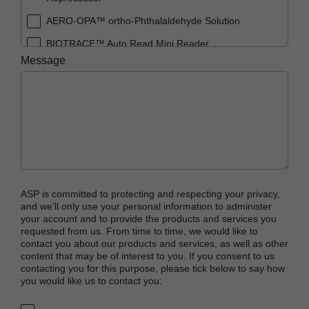
AERO-OPA™ ortho-Phthalaldehyde Solution
BIOTRACE™ Auto Read Mini Reader
Message
BIOTRACE™ Auto Read Pro Reader
BIOTRACE™ Auto Read 20 Steam BI
BIOTRACE™ Auto Read 20 Steam BI/PCD Kit
CIDEX™ OPA Concentrate Solution
CIDEX™ OPA Solution
CIDEX™ OPA Solution Test Strips
ASP is committed to protecting and respecting your privacy,
CIDEX™ Tray System
and we’ll only use your personal information to administer
your account and to provide the products and services you
CIDEZYME™ XTRA Multi-Enzymatic Detergent
requested from us. From time to time, we would like to
contact you about our products and services, as well as other
CYCLESURE™ 24 Biological Indicator (BI)
content that may be of interest to you. If you consent to us
contacting you for this purpose, please tick below to say how
ENZOL™ Enzymatic Detergent
you would like us to contact you:
EVOTECH™ Endoscope Cleaner and
Reprocessor