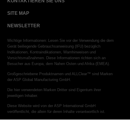
KONTAKTIEREN SIE UNS
VERISURE™ Steam Type 5 Migrating Integrator
SITE MAP
w/ Extender
VERISURE™ Steam Type 5 Migrating Integrator /
NEWSLETTER
PCD
VERISURE™ Steam Type 4 Multi-Variable CI
Wichtige Informationen: Lesen Sie vor der Verwendung die dem
Strips
Gerät beiliegende Gebrauchsanweisung (IFU) bezüglich
Indikationen, Kontraindikationen, Warnhinweisen und
VERISURE™ Type 5 Ink Integrator
Vorsichtsmaßnahmen. Diese Informationen richten sich an
VERISURE™ VH202 Type 4 Multi-Variable CI
Besucher aus Europa, dem Nahen Osten und Afrika (EMEA).
Strips
Großgeschriebene Produktnamen und ALLClear™ sind Marken
der ASP Global Manufacturing GmbH.
Die hier verwendeten Marken Dritter sind Eigentum ihrer
jeweiligen Inhaber.
Diese Website wird von der ASP International GmbH
veröffentlicht, die allein für deren Inhalte verantwortlich ist.
(c)ASP 2026. Alle Rechte vorbehalten.