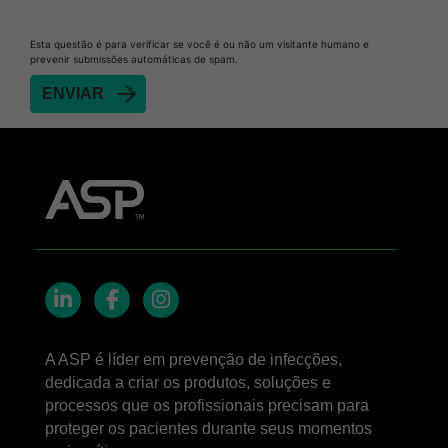
STERRAD NX™ System with ALLClear™
Esta questão é para verificar se você é ou não um visitante humano e
Technology
prevenir submissões automáticas de spam.
STERRAD NX™ Cassettes
®
TYVEK
Pouch with STERRAD™ Chemical
Indicator
STERRAD VELOCITY™ Biological Indicator (BI)/
Process Challenge Device (PCD)
STERRAD VELOCITY™ BI Activator
LinkedIn
Facebook
Instagram
A ASP é líder em prevenção de infecções,
dedicada a criar os produtos, soluções e
processos que os profissionais precisam para
proteger os pacientes durante seus momentos