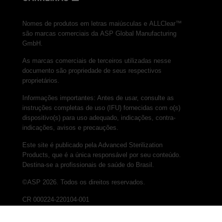
Nomes de produtos em letras maiúsculas e ALLClear™
são marcas comerciais da ASP Global Manufacturing
GmbH.
As marcas comerciais de terceiros utilizadas nesse
documento são propriedade de seus respectivos
proprietários.
Informações importantes: Antes de usar, consulte as
instruções completas de uso (IFU) fornecidas com o(s)
dispositivo(s) para uso adequado, indicações, contra-
indicações, avisos e precauções.
Este site é publicado pela Advanced Sterilization
Products, que é a única responsável por seu conteúdo.
Destina-se a profissionais de saúde do Brasil.
©ASP 2026. Todos os direitos reservados.
CR 000224-220104-001