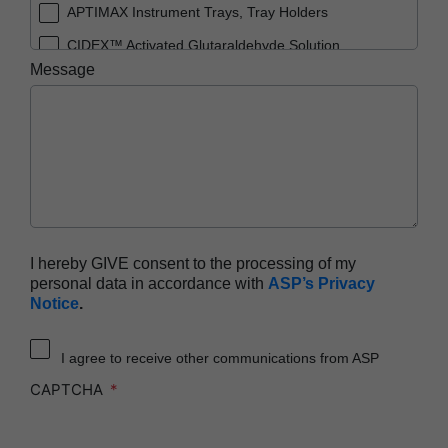
APTIMAX Instrument Trays, Tray Holders
CIDEX™ Activated Glutaraldehyde Solution
Message
CIDEX™ OPA Solution
CIDEX™ OPA Solution Test Strips
CIDEX™ Tray System
CIDEZYME™ XTRA Multi-Enzymatic Detergent
ENDOCLENS-NSX™ Automated Endoscope
Reprocessor
SEALSURE™ Chemical Indicator Tape
I hereby GIVE consent to the processing of my
personal data in accordance with
ASP’s Privacy
STERRAD™ 100NX System with ALLClear™
Notice
.
Technology
STERRAD™ 100NX Cassettes
I agree to receive other communications from ASP
STERRAD™ 100S System
CAPTCHA
STERRAD™ 100S Cassettes
STERRAD™ Chemical Indicator Strips