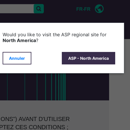
FR-FR
CONTACT
D'ASP
Would you like to visit the ASP regional site for
North America
?
Annuler
ASP - North America
ONS") AVANT D'UTILISER
EPTEZ CES CONDITIONS ;