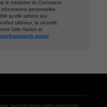
par le ministère du Commerce
es informations personnelles
fié qu'elle adhère aux
nsfert ultérieur, la sécurité,
gramme Safe Harbor et
ivacyframework.gov/s/
.
antes : Avant toute utilisation, veuillez consulter le mode