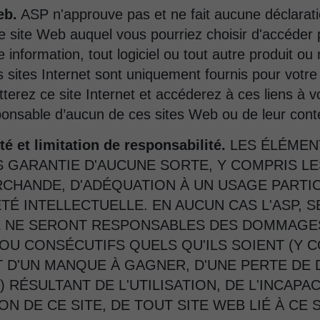
eb.
ASP n'approuve pas et ne fait aucune déclarat
e site Web auquel vous pourriez choisir d'accéder p
information, tout logiciel ou tout autre produit ou 
s sites Internet sont uniquement fournis pour votr
tterez ce site Internet et accéderez à ces liens à 
sponsable d’aucun de ces sites Web ou de leur cont
é et limitation de responsabilité.
LES ÉLÉMENT
ANS GARANTIE D'AUCUNE SORTE, Y COMPRIS L
RCHANDE, D'ADÉQUATION À UN USAGE PARTI
TÉ INTELLECTUELLE. EN AUCUN CAS L'ASP, SE
E NE SERONT RESPONSABLES DES DOMMAGES 
OU CONSÉCUTIFS QUELS QU'ILS SOIENT (Y C
T D'UN MANQUE À GAGNER, D'UNE PERTE DE
) RÉSULTANT DE L'UTILISATION, DE L'INCAPAC
ION DE CE SITE, DE TOUT SITE WEB LIÉ À CE