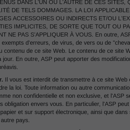
NUS DANS L'UN OU L'AUTRE DE CES SITES, Q
LITÉ DE TELS DOMMAGES. LA LOI APPLICABL
GES ACCESSOIRES OU INDIRECTS ET/OU L'E
IES IMPLICITES, DE SORTE QUE TOUT OU P
E PAS S'APPLIQUER À VOUS. En outre, ASP ne 
exempts d'erreurs, de virus, de vers ou de "chevau
é du contenu de ce site Web. Le contenu de ce site
 jour. En outre, ASP peut apporter des modificati
réavis.
r.
Il vous est interdit de transmettre à ce site Web o
ndre la loi. Toute information ou autre communicat
e non confidentielle et non exclusive, et l'ASP sera
s obligation envers vous. En particulier, l'ASP peu
r papier et sur support électronique, ainsi que da
 autre pays.