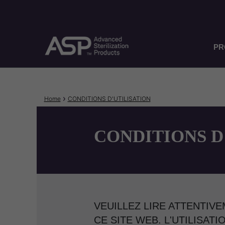
Skip
to
main
content
PR
Breadcrumb
Home
CONDITIONS D'UTILISATION
CONDITIONS D
VEUILLEZ LIRE ATTENTIVE
CE SITE WEB. L'UTILISAT