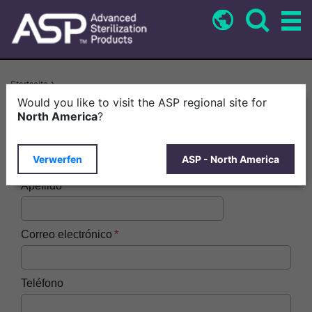
Direkt
zum
Inhalt
Pfadnavigation
Startseite
BIOTRACE™ Lectora Automática Mini > ASP Product Carousel: Common
Would you like to visit the ASP regional site for
Form ES-CO
North America
?
Nombre
Verwerfen
ASP - North America
Apellido
Correo electrónico
Teléfono