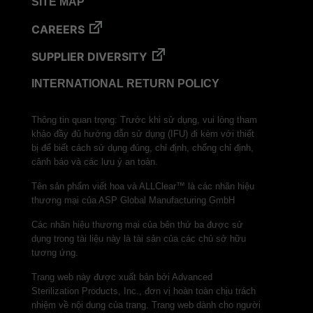
SITE MAP
VERISURE™ Steam Type 5 Migrating Integrator
w/ Extender
CAREERS
VERISURE™ Steam Type 5 Migrating Integrator /
SUPPLIER DIVERSITY
PCD
VERISURE™ Steam Type 4 Multi-Variable CI
INTERNATIONAL RETURN POLICY
Strips
VERISURE™ Type 5 Ink Integrator
Thông tin quan trọng: Trước khi sử dụng, vui lòng tham
khảo đầy đủ hướng dẫn sử dụng (IFU) đi kèm với thiết
VERISURE™ VH202 Type 4 Multi-Variable CI
bị để biết cách sử dụng đúng, chỉ định, chống chỉ định,
Strips
cảnh báo và các lưu ý an toàn.
Tên sản phẩm viết hoa và ALLClear™ là các nhãn hiệu
thương mại của ASP Global Manufacturing GmbH
Các nhãn hiệu thương mại của bên thứ ba được sử
dụng trong tài liệu này là tài sản của các chủ sở hữu
tương ứng.
Trang web này được xuất bản bởi Advanced
Sterilization Products, Inc., đơn vị hoàn toàn chịu trách
nhiệm về nội dung của trang. Trang web dành cho người