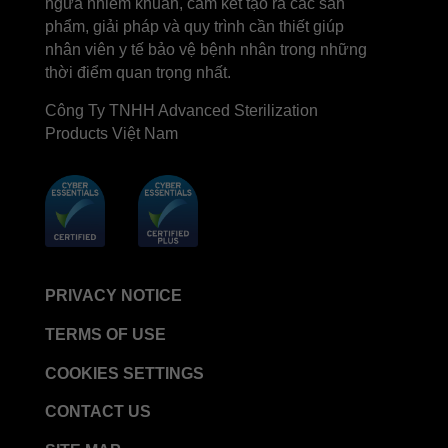
ngừa nhiễm khuẩn, cam kết tạo ra các sản
phẩm, giải pháp và quy trình cần thiết giúp
STERRAD SI™ 100 System
nhân viên y tế bảo vệ bệnh nhân trong những
STERRAD™ 100S System
thời điểm quan trọng nhất.
STERRAD™ 100S Cassettes
Công Ty TNHH Advanced Sterilization
Thermal Printer Paper Mini Reader
Products Việt Nam
Thermal Printer Paper Pro Reader
®
TYVEK
Pouch with STERRAD™ Chemical
Indicator
STERRAD VELOCITY™ Biological Indicator (BI)/
Process Challenge Device (PCD)
STERRAD VELOCITY™ BI Activator
PRIVACY NOTICE
VERISURE™ Bowie-Dick Test Pack
TERMS OF USE
VERISURE™ Bowie-Dick Test Card Kit
COOKIES SETTINGS
VERISURE™ Bowie-Dick Test Card (Refill)
CONTACT US
VERISURE™ Steam Type 5 Migrating Integrator