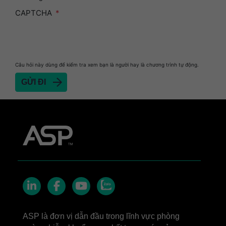
Heat Sealer HS 900
CAPTCHA
Heat Sealer HS 1000
Heat Sealer HS 2000
PRESEPT™ Disinfectant Granules
Câu hỏi này dùng để kiểm tra xem bạn là người hay là chương trình tự động.
PRESEPT™ Effervescent Disinfectant Tablets
SEALSURE™ Chemical Indicator Tape
SEALSURE™ Steam Indicator Tape
STERRAD™ Chemical Indicator Strips
STERRAD NX™ System with ALLClear™
Technology
STERRAD NX™ Cassettes
STERRAD™ 100NX System with ALLClear™
Zalo
Technology
LinkedIn
Facebook
YouTube
STERRAD™ 100NX Cassettes
ASP là đơn vị dẫn đầu trong lĩnh vực phòng
STERRAD™ System Cassettes Collection Box