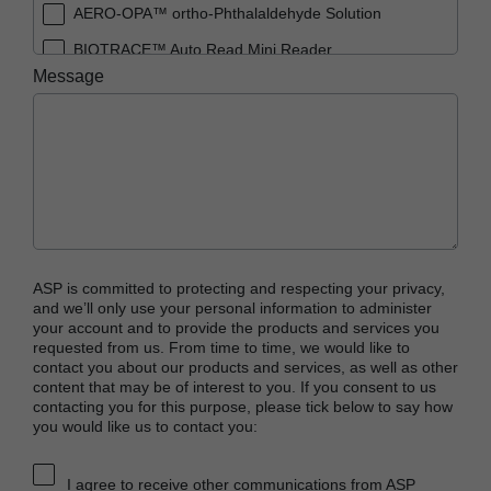
AERO-OPA™ ortho-Phthalaldehyde Solution
BIOTRACE™ Auto Read Mini Reader
Message
BIOTRACE™ Auto Read Pro Reader
BIOTRACE™ Auto Read 20 Steam BI
BIOTRACE™ Auto Read 20 Steam BI/PCD Kit
CIDEX™ OPA Concentrate Solution
CIDEX™ OPA Solution
CIDEX™ OPA Solution Test Strips
ASP is committed to protecting and respecting your privacy,
CIDEX™ Tray System
and we’ll only use your personal information to administer
your account and to provide the products and services you
CIDEZYME™ XTRA Multi-Enzymatic Detergent
requested from us. From time to time, we would like to
contact you about our products and services, as well as other
CYCLESURE™ 24 Biological Indicator (BI)
content that may be of interest to you. If you consent to us
contacting you for this purpose, please tick below to say how
ENZOL™ Enzymatic Detergent
you would like us to contact you:
EVOTECH™ Endoscope Cleaner and
Reprocessor
I agree to receive other communications from ASP