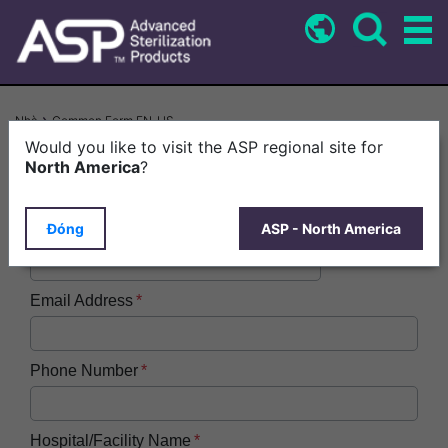
Nhảy
đến
nội
dung
Breadcrumb
Nhà
Common Form EN-US
Would you like to visit the ASP regional site for
First Name
North America
?
Đóng
ASP - North America
Last Name
Email Address
Phone Number
Hospital/Facility Name