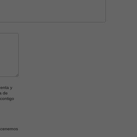
uenta y
a de
contigo
macenemos