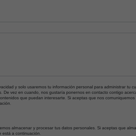
es
vacidad y solo usaremos tu información personal para administrar tu c
tes. De vez en cuando, nos gustaría ponernos en contacto contigo acerc
 contenidos que puedan interesarte. Si aceptas que nos comuniquemos 
ación.
debemos almacenar y procesar tus datos personales. Si aceptas que al
e está a continuación.