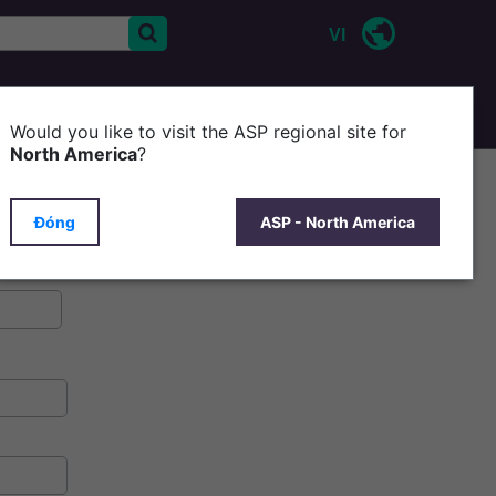
VI
CONTACT US
Would you like to visit the ASP regional site for
North America
?
Đóng
ASP - North America