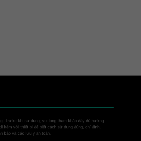
ng: Trước khi sử dụng, vui lòng tham khảo đầy đủ hướng
i kèm với thiết bị để biết cách sử dụng đúng, chỉ định,
nh báo và các lưu ý an toàn.