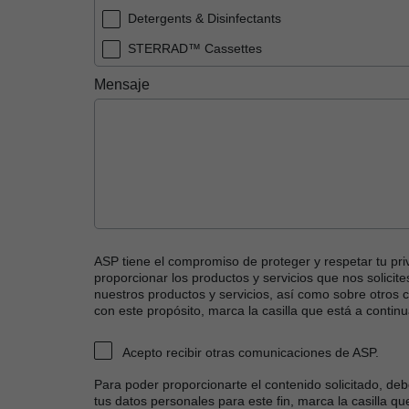
Detergents & Disinfectants
STERRAD™ Cassettes
STERRAD™ Systems
Mensaje
Sterrad Packaging (Trays, Pouches & Rolls)
STERRAD™ Sterilization Monitoring Consumabl
Other
ASP tiene el compromiso de proteger y respetar tu pri
proporcionar los productos y servicios que nos solici
nuestros productos y servicios, así como sobre otros
con este propósito, marca la casilla que está a continu
Acepto recibir otras comunicaciones de ASP.
Para poder proporcionarte el contenido solicitado, 
tus datos personales para este fin, marca la casilla qu