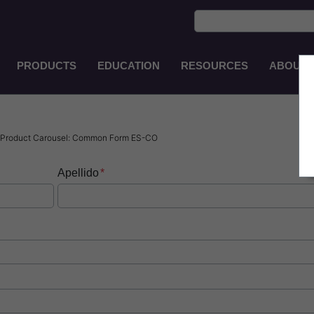
PRODUCTS
EDUCATION
RESOURCES
ABOUT
Main
Navigation
VI
 Product Carousel: Common Form ES-CO
Apellido