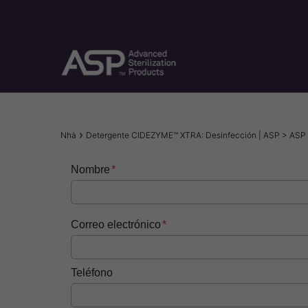
Nhảy
đến
nội
dung
Breadcrumb
Nhà
Detergente CIDEZYME™ XTRA: Desinfección | ASP > ASP
Nombre
Correo electrónico
Teléfono