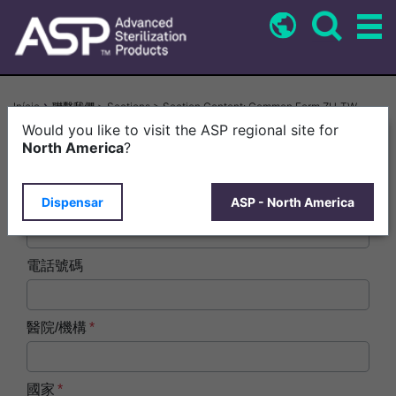
Pular
para
o
conteúdo
principal
Trilha
Início
聯繫我們 > Sections > Section Content: Common Form ZH-TW
de
Would you like to visit the ASP regional site for
姓名
navegação
North America
?
Dispensar
ASP - North America
電子郵件
電話號碼
醫院/機構
國家