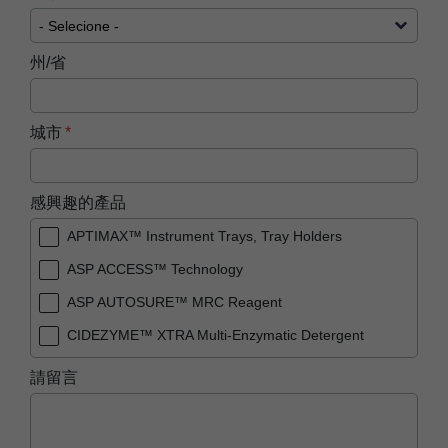
州/省
城市
感興趣的產品
APTIMAX™ Instrument Trays, Tray Holders
ASP ACCESS™ Technology
ASP AUTOSURE™ MRC Reagent
CIDEZYME™ XTRA Multi-Enzymatic Detergent
PRESEPT™ Disinfectant Granules
請留言
PRESEPT™ Effervescent Disinfectant Tablets
STERRAD NX™ System with ALLClear™