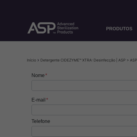
Pular
para
o
conteúdo
principal
PRODUTOS
Trilha
Início
Detergente CIDEZYME™ XTRA: Desinfecção | ASP > ASP
de
Nome
navegação
E-mail
Telefone