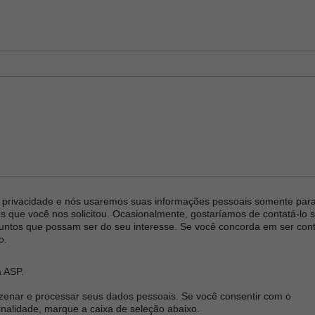
e Rolos)
ção STERRAD™
a privacidade e nós usaremos suas informações pessoais somente par
os que você nos solicitou. Ocasionalmente, gostaríamos de contatá-lo 
untos que possam ser do seu interesse. Se você concorda em ser con
o.
 ASP.
azenar e processar seus dados pessoais. Se você consentir com o
alidade, marque a caixa de seleção abaixo.