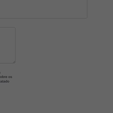
a
sobre os
tatado