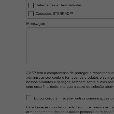
Detergentes e Desinfetantes
Cassettes STERRAD™
Sistemas STERRAD™
Mensagem
Embalagens STERRAD™ (Bandejas, Envelopes 
Consumíveis de Monitoramento de Esteriliza
Outros
A ASP tem o compromisso de proteger e respeitar su
administrar sua conta e fornecer os produtos e serviç
nossos produtos e serviços, também sobre outros ass
com essa finalidade, marque a caixa de seleção abaix
Eu concordo em receber outras comunicações da
Para fornecer o conteúdo solicitado, precisamos arm
armazenamento dos seus dados pessoais para essa fin