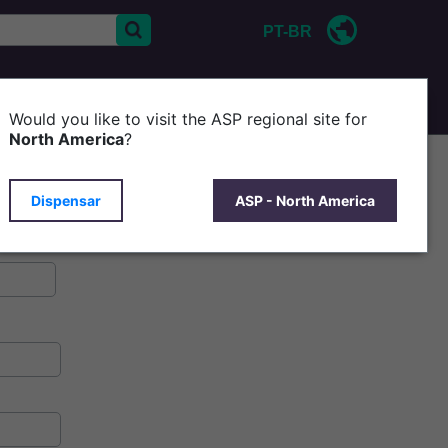
PT-BR
FALE CONOSCO
SOBRE ASP
Would you like to visit the ASP regional site for
North America
?
Dispensar
ASP - North America