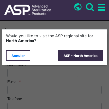
Skip
to
main
content
Breadcrumb
Home
Integradores De Migração VERISURE™ > ASP Product Carousel: Common
Would you like to visit the ASP regional site for
Form PT-BR
North America
?
Nome
Annuler
ASP - North America
Sobrenome
E-mail
Telefone