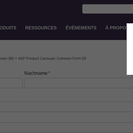
ODUITS
RESSOURCES
ÉVÉNEMENTS
À PROPOS 
Main
Navigation
FR-
FR
oren (BI) > ASP Product Carousel: Common Form DE
Nachname