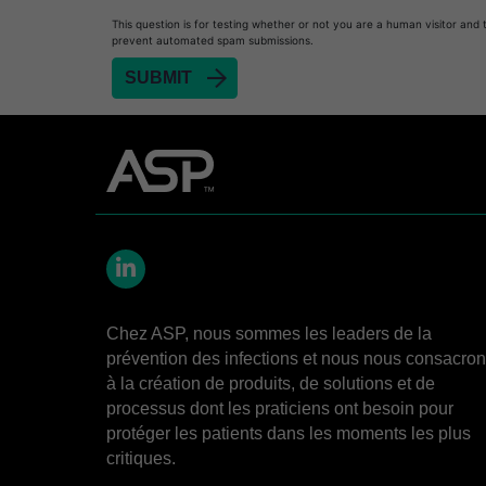
This question is for testing whether or not you are a human visitor and 
Heat Sealer HS 1000
prevent automated spam submissions.
Heat Sealer HS 2000
SEALSURE™​ Chemical Indicator (CI) Tape and 
STERRAD™​ 100NX System with ALLClear™​ Tec
STERRAD™​ 100S System
STERRAD NX™​ System with ALLClear™​ Techno
Cassettes for STERRAD™ 100S​​
Cassettes for STERRAD NX™ with ALLClear™ Te
LinkedIn
®
TYVEK
​ Pouch with STERRAD™ Chemical Indica
Chez ASP, nous sommes les leaders de la
STERRAD VELOCITY™​ BI Activator
prévention des infections et nous nous consacro
à la création de produits, de solutions et de
BIOTRACE™ Auto Read Mini Reader - Thermal P
processus dont les praticiens ont besoin pour
STERRAD VELOCITY™​ Biological Indicator (BI)/
protéger les patients dans les moments les plus
critiques.
BIOTRACE™ Auto Read Pro Reader - Thermal Pr