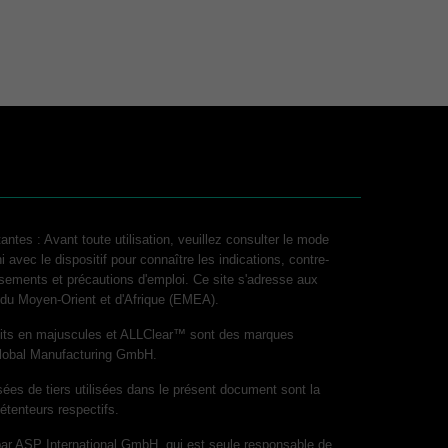
antes : Avant toute utilisation, veuillez consulter le mode
i avec le dispositif pour connaître les indications, contre-
ssements et précautions d'emploi. Ce site s'adresse aux
, du Moyen-Orient et d'Afrique (EMEA).
its en majuscules et ALLClear™ sont des marques
lobal Manufacturing GmbH.
es de tiers utilisées dans le présent document sont la
détenteurs respectifs.
 par ASP International GmbH, qui est seule responsable de