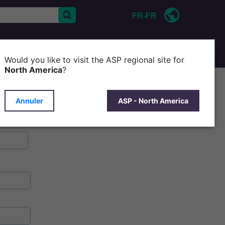
FR-FR
CONTACT
D'ASP
Would you like to visit the ASP regional site for
North America
?
Annuler
ASP - North America