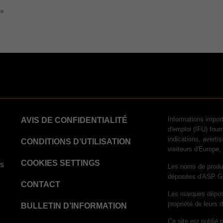
to
STERRAD™ Chemical Indicator (CI) Strips
hnology
logy
Informations import
AVIS DE CONFIDENTIALITÉ
d'emploi (IFU) fourn
chnology​
indications, averti
CONDITIONS D’UTILISATION
tor Strips
visiteurs d'Europe
COOKIES SETTINGS
ns
Les noms de produ
déposées d'ASP G
rinter Paper
CONTACT
Les marques déposé
 Process Challenge Device (PCD)
propriété de leurs 
BULLETIN D’INFORMATION
inter Paper
Ce site est publié