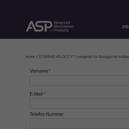
Skip
to
main
content
PR
Breadcrumb
Home
STERRAD VELOCITY™ Lesegerät Für Biologische Indikat
Vorname
E-Mail
Telefon-Nummer