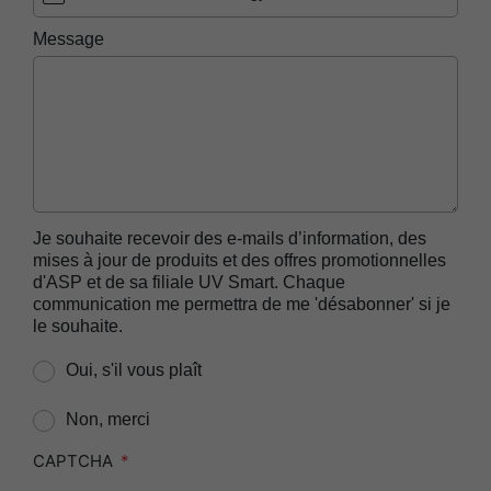
ASP AEROFLEX™ Automatic Endoscope
Message
Reprocessor
ASP AUTOSURE™ MRC Reagent
BIOTRACE™ Auto Read 20 Steam BI
BIOTRACE™ Auto Read 20 Steam BI/PCD Kit
BIOTRACE™ Instant Read Steam BI Reader
BIOTRACE™ Rapid Read 5 VH2O2 BI Reader
Je souhaite recevoir des e-mails d’information, des
mises à jour de produits et des offres promotionnelles
BIOTRACE™ Auto Read Mini Reader
d'ASP et de sa filiale UV Smart. Chaque
BIOTRACE™ Auto Read Pro Reader
communication me permettra de me 'désabonner' si je
le souhaite.
CIDEX™​ OPA Concentrate Solution
Oui, s'il vous plaît
CIDEX™​ OPA Solution
CIDEX™​ OPA Solution Test Strips
Non, merci
CIDEZYME™​ XTRA Multi-Enzymatic Detergent
CAPTCHA
CIDEZYME BIOCLEAN™ Enzymatic Detergent for