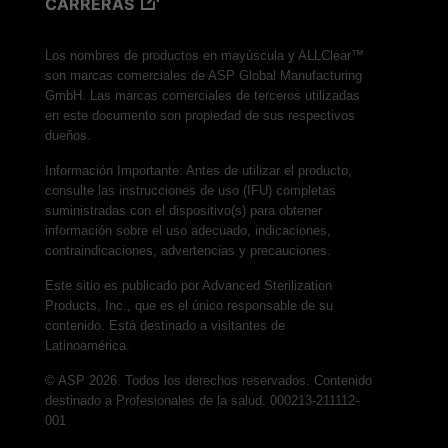
CARRERAS
Chemical Indicator
VERISURE™ VH2O2 Type 4 Multi-Variable
Los nombres de productos en mayúscula y ALLClear™
Chemical Indicator Strip
son marcas comerciales de ASP Global Manufacturing
VERISURE™ EO Type 4 Multi-Variable Chemical
GmbH. Las marcas comerciales de terceros utilizadas
Indicator Strip (200 x 15 mm)
en este documento son propiedad de sus respectivos
dueños.
VERISURE™ Steam Type 5 Ink Integrator
Información Importante: Antes de utilizar el producto,
VERISURE™ Ultrasonic Cavitation Test
consulte las instrucciones de uso (IFU) completas
VERISURE™ Wash & Ultrasonic Test
suministradas con el dispositivo(s) para obtener
información sobre el uso adecuado, indicaciones,
BIOTRACE™ Protein Pen Test System
contraindicaciones, advertencias y precauciones.
Este sitio es publicado por Advanced Sterilization
Products, Inc., que es el único responsable de su
contenido. Está destinado a visitantes de
Latinoamérica.
© ASP 2026. Todos los derechos reservados. Contenido
destinado a Profesionales de la salud. 000213-211112-
001