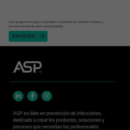
Biofilm Removal
Heat Sealer HS 900
Heat Sealer HS 1000
Esta pregunta es para comprobar si usted es un visitante humano y
prevenir envíos de spam automatizado.
Heat Sealer HS 2000
SEALSURE™​ Chemical Indicator (CI) Tape and
STERRAD™ Chemical Indicator (CI) Strips
STERRAD™​ 100NX System with ALLClear™​
Technology
STERRAD™​ 100S System
STERRAD NX™​ System with ALLClear™​
Technology
Cassettes for STERRAD™ 100S​​
LinkedIn
Facebook
Instagram
Cassettes for STERRAD NX™ with ALLClear™
Technology​
ASP es líder en prevención de infecciones,
®
TYVEK
​ Pouch with STERRAD™ Chemical
dedicado a crear los productos, soluciones y
Indicator Strips
procesos que necesitan los profesionales