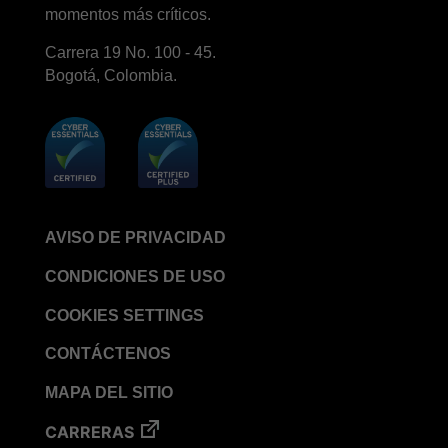
momentos más críticos.
STERRAD VELOCITY™​ BI Activator
BIOTRACE™ Auto Read Mini Reader - Thermal
Carrera 19 No. 100 - 45.
Printer Paper
Bogotá, Colombia.
STERRAD VELOCITY™​ Biological Indicator (BI)/
Process Challenge Device (PCD)
BIOTRACE™ Auto Read Pro Reader - Thermal
Printer Paper
VERISURE™ Bowie-Dick Test Pack
VERISURE™ Bowie-Dick Test Card
AVISO DE PRIVACIDAD
VERISURE™ Bowie-Dick Test Card (Refill)
CONDICIONES DE USO
VERISURE™ Steam Type 5 Migrating Integrator
COOKIES SETTINGS
VERISURE™ Steam Type 5 Migrating Integrator /
PCD
CONTÁCTENOS
VERISURE™ Steam Type 5 Migrating Integrator
MAPA DEL SITIO
w/ Extender
CARRERAS
VERISURE™ Steam Type 4 Multi-Variable