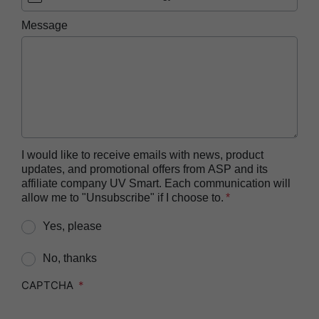
ASP AEROFLEX™ Automatic Endoscope
Message
Reprocessor
ASP AUTOSURE™ MRC Reagent
BIOTRACE™ Auto Read 20 Steam BI
BIOTRACE™ Auto Read 20 Steam BI/PCD Kit
BIOTRACE™ Instant Read Steam BI Reader
BIOTRACE™ Rapid Read 5 VH2O2 BI Reader
I would like to receive emails with news, product
updates, and promotional offers from ASP and its
BIOTRACE™ Auto Read Mini Reader
affiliate company UV Smart. Each communication will
BIOTRACE™ Auto Read Pro Reader
allow me to "Unsubscribe" if I choose to.
CIDEX™​ OPA Concentrate Solution
Yes, please
CIDEX™​ OPA Solution
No, thanks
CIDEX™​ OPA Solution Test Strips
CAPTCHA
CIDEZYME™​ XTRA Multi-Enzymatic Detergent
CIDEZYME BIOCLEAN™ Enzymatic Detergent for