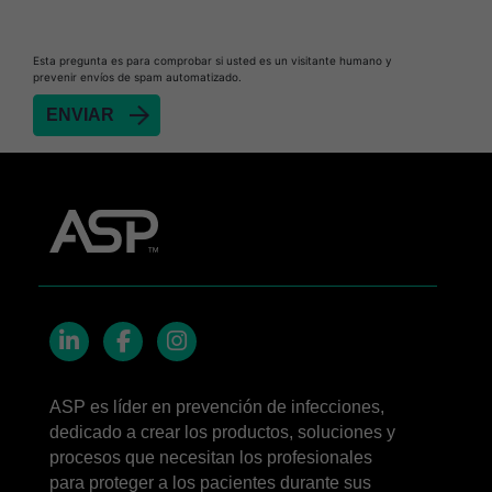
Biofilm Removal
Heat Sealer HS 900
Esta pregunta es para comprobar si usted es un visitante humano y
prevenir envíos de spam automatizado.
Heat Sealer HS 1000
Heat Sealer HS 2000
SEALSURE™​ Chemical Indicator (CI) Tape and
STERRAD™ Chemical Indicator (CI) Strips
STERRAD™​ 100NX System with ALLClear™​
Technology
STERRAD™​ 100S System
STERRAD NX™​ System with ALLClear™​
Technology
Cassettes for STERRAD™ 100S​​
LinkedIn
Facebook
Instagram
Cassettes for STERRAD NX™ with ALLClear™
ASP es líder en prevención de infecciones,
Technology​
dedicado a crear los productos, soluciones y
®
TYVEK
​ Pouch with STERRAD™ Chemical
procesos que necesitan los profesionales
Indicator Strips
para proteger a los pacientes durante sus