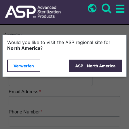
Direkt
zum
Inhalt
Pfadnavigation
Startseite
STERRAD™ Cassettes > ASP Product Carousel: Common Form EN-US
Would you like to visit the ASP regional site for
North America
?
First Name
Verwerfen
ASP - North America
Last Name
Email Address
Phone Number