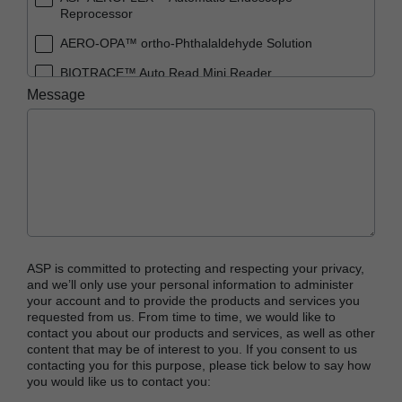
Reprocessor
AERO-OPA™ ortho-Phthalaldehyde Solution
BIOTRACE™ Auto Read Mini Reader
Message
BIOTRACE™ Auto Read Pro Reader
BIOTRACE™ Auto Read 20 Steam BI
BIOTRACE™ Auto Read 20 Steam BI/PCD Kit
CIDEX™ OPA Concentrate Solution
CIDEX™ OPA Solution
CIDEX™ OPA Solution Test Strips
ASP is committed to protecting and respecting your privacy,
CIDEX™ Tray System
and we’ll only use your personal information to administer
your account and to provide the products and services you
CIDEZYME™ XTRA Multi-Enzymatic Detergent
requested from us. From time to time, we would like to
contact you about our products and services, as well as other
CYCLESURE™ 24 Biological Indicator (BI)
content that may be of interest to you. If you consent to us
contacting you for this purpose, please tick below to say how
ENZOL™ Enzymatic Detergent
you would like us to contact you:
EVOTECH™ Endoscope Cleaner and