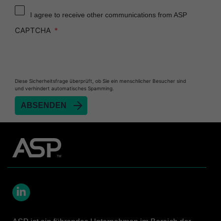
Reprocessor
I agree to receive other communications from ASP
Heat Sealer HS 900
CAPTCHA
Heat Sealer HS 1000
Heat Sealer HS 2000
PRESEPT™ Disinfectant Granules
Diese Sicherheitsfrage überprüft, ob Sie ein menschlicher Besucher sind
PRESEPT™ Effervescent Disinfectant Tablets
und verhindert automatisches Spamming.
SEALSURE™ Chemical Indicator Tape
SEALSURE™ Steam Indicator Tape
STERRAD™ Chemical Indicator Strips
STERRAD NX™ System with ALLClear™
Technology
STERRAD NX™ Cassettes
STERRAD™ 100NX System with ALLClear™
Technology
LinkedIn
STERRAD™ 100NX Cassettes