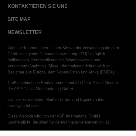
VERISURE™ Steam Type 5 Migrating Integrator
KONTAKTIEREN SIE UNS
VERISURE™ Steam Type 5 Migrating Integrator
SITE MAP
w/ Extender
VERISURE™ Steam Type 5 Migrating Integrator /
NEWSLETTER
PCD
VERISURE™ Steam Type 4 Multi-Variable CI
Wichtige Informationen: Lesen Sie vor der Verwendung die dem
Strips
Gerät beiliegende Gebrauchsanweisung (IFU) bezüglich
Indikationen, Kontraindikationen, Warnhinweisen und
VERISURE™ Type 5 Ink Integrator
Vorsichtsmaßnahmen. Diese Informationen richten sich an
VERISURE™ VH202 Type 4 Multi-Variable CI
Besucher aus Europa, dem Nahen Osten und Afrika (EMEA).
Strips
Großgeschriebene Produktnamen und ALLClear™ sind Marken
der ASP Global Manufacturing GmbH.
Die hier verwendeten Marken Dritter sind Eigentum ihrer
jeweiligen Inhaber.
Diese Website wird von der ASP International GmbH
veröffentlicht, die allein für deren Inhalte verantwortlich ist.
(c)ASP 2026. Alle Rechte vorbehalten.