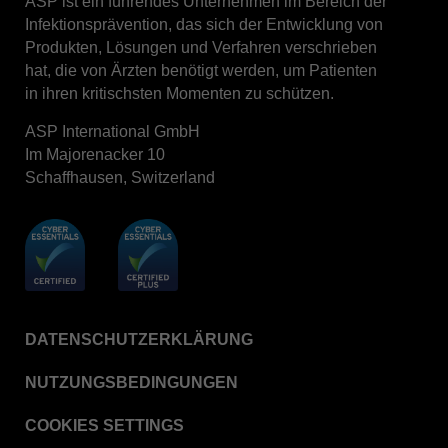
ASP ist ein führendes Unternehmen im Bereich der
Infektionsprävention, das sich der Entwicklung von
STERRAD™ System Cassettes Collection Box
Produkten, Lösungen und Verfahren verschrieben
STERRAD SI™ 100 System
hat, die von Ärzten benötigt werden, um Patienten
in ihren kritischsten Momenten zu schützen.
STERRAD™ 100S System
STERRAD™ 100S Cassettes
ASP International GmbH
Im Majorenacker 10
Thermal Printer Paper Mini Reader
Schaffhausen, Switzerland
Thermal Printer Paper Pro Reader
®
TYVEK
Pouch with STERRAD™ Chemical
Indicator
STERRAD VELOCITY™ Biological Indicator (BI)/
Process Challenge Device (PCD)
STERRAD VELOCITY™ BI Activator
DATENSCHUTZERKLÄRUNG
VERISURE™ Bowie-Dick Test Pack
NUTZUNGSBEDINGUNGEN
VERISURE™ Bowie-Dick Test Card Kit
COOKIES SETTINGS
VERISURE™ Bowie-Dick Test Card (Refill)