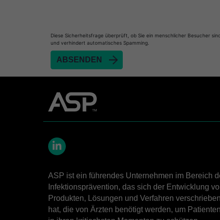
Heat Sealer HS 900
Heat Sealer HS 1000
Heat Sealer HS 2000
Diese Sicherheitsfrage überprüft, ob Sie ein menschlicher Besucher sin
und verhindert automatisches Spamming.
PRESEPT™ Disinfectant Granules
PRESEPT™ Effervescent Disinfectant Tablets
SEALSURE™ Chemical Indicator Tape
SEALSURE™ Steam Indicator Tape
STERRAD™ Chemical Indicator Strips
STERRAD NX™ System with ALLClear™ Techno
STERRAD NX™ Cassettes
LinkedIn
STERRAD™ 100NX System with ALLClear™ Tec
ASP ist ein führendes Unternehmen im Bereich d
STERRAD™ 100NX Cassettes
Infektionsprävention, das sich der Entwicklung v
STERRAD™ System Cassettes Collection Box
Produkten, Lösungen und Verfahren verschriebe
hat, die von Ärzten benötigt werden, um Patiente
STERRAD SI™ 100 System