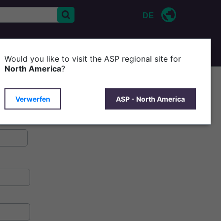
DE
KONTAKT
ÜBER ASP
Would you like to visit the ASP regional site for
North America
?
Verwerfen
ASP - North America