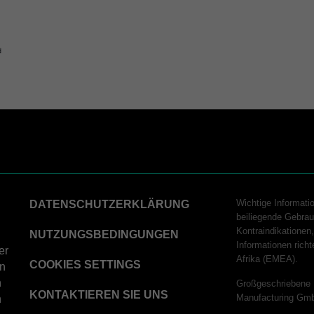
d
logy
Wichtige Informati
DATENSCHUTZERKLÄRUNG
beiliegende Gebrau
Kontraindikatione
hnology
NUTZUNGSBEDINGUNGEN
Informationen ric
er
Afrika (EMEA).
COOKIES SETTINGS
on
n
Großgeschriebene 
KONTAKTIEREN SIE UNS
Manufacturing Gm
n