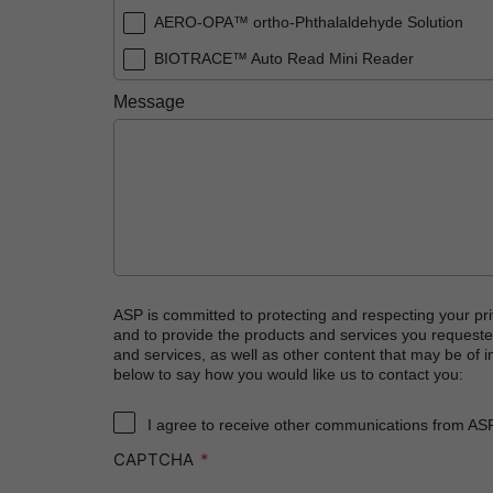
AERO-OPA™ ortho-Phthalaldehyde Solution
BIOTRACE™ Auto Read Mini Reader
BIOTRACE™ Auto Read Pro Reader
Message
BIOTRACE™ Auto Read 20 Steam BI
BIOTRACE™ Auto Read 20 Steam BI/PCD Kit
CIDEX™ OPA Concentrate Solution
CIDEX™ OPA Solution
CIDEX™ OPA Solution Test Strips
CIDEX™ Tray System
ASP is committed to protecting and respecting your pri
and to provide the products and services you requeste
CIDEZYME™ XTRA Multi-Enzymatic Detergent
and services, as well as other content that may be of in
below to say how you would like us to contact you:
CYCLESURE™ 24 Biological Indicator (BI)
ENZOL™ Enzymatic Detergent
I agree to receive other communications from AS
CAPTCHA
EVOTECH™ Endoscope Cleaner and Reprocess