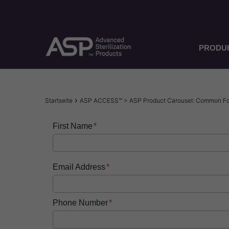
Direkt
zum
Inhalt
PRODU
Pfadnavigation
Startseite
ASP ACCESS™ > ASP Product Carousel: Common F
First Name
Email Address
Phone Number