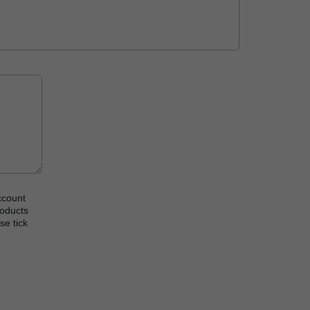
ccount
roducts
se tick