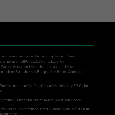
onen: Lesen Sie vor der Verwendung die dem Gerät
chsanweisung (IFU) bezüglich Indikationen,
n, Warnhinweisen und Vorsichtsmaßnahmen. Diese
hten sich an Besucher aus Europa, dem Nahen Osten und
Produktnamen und ALLClear™ sind Marken der ASP Global
bH.
n Marken Dritter sind Eigentum ihrer jeweiligen Inhaber.
von der ASP International GmbH veröffentlicht, die allein für
wortlich ist.