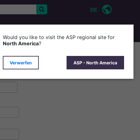
DE
KONTAKT
ÜBER ASP
Would you like to visit the ASP regional site for
North America
?
Verwerfen
ASP - North America