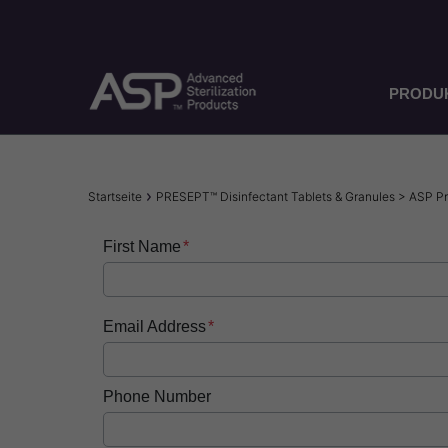
Direkt
zum
Inhalt
PRODU
Pfadnavigation
Startseite
PRESEPT™ Disinfectant Tablets & Granules > ASP 
First Name
Email Address
Phone Number