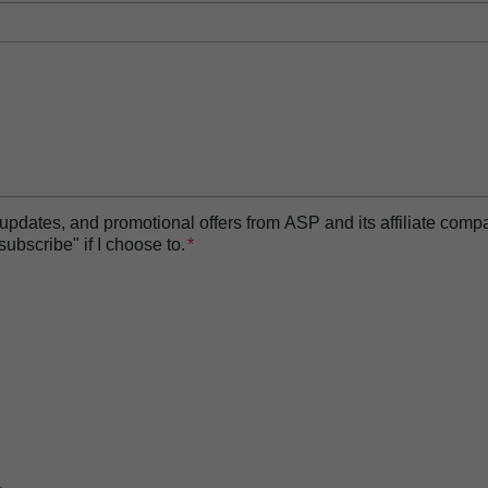
essor
t updates, and promotional offers from ASP and its affiliate com
bscribe" if I choose to.
 Biofilm Removal